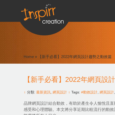
Home
»
【新手必看】2022年網頁設計趨勢之動效篇
【新手必看】2022年網頁設
分類:
最新資訊
,
網頁設計
Tags:
#動效設計
,
網頁設計
品牌網頁設計
結合動效，有助於產生令人愉悅且直
感受和心理體驗。本文將分享近期比較流行的
動效