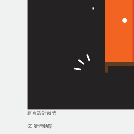
網頁設計趨勢
② 流體動態