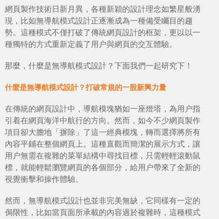
網頁製作技術
日新月異，各種新穎的設計理念如繁星般湧
現，比如
無導航模式設計
正逐漸成為一種備受矚目的趨
勢。這種模式不僅打破了傳統網頁設計的框架，更以以一
種獨特的方式重新定義了用户與網頁的交互體驗。
那麼，什麼是無導航模式設計？下面我們一起研究下！
什麼是無導航模式設計？打破常規的一股新興力量
在傳統的
網頁設計
中，導航模塊猶如一座燈塔，為用户指
引着在網頁海洋中航行的方向。然而，如今不少網頁製作
項目卻大膽地「摒除」了這一經典模塊，轉而選擇將所有
內容平鋪在整個網頁上。這種直觀而簡潔的展示方式，讓
用户無需在複雜的菜單結構中尋找目標，只需輕輕滾動鼠
標，就能輕鬆瀏覽網頁的各個部分，給用户帶來了全新的
視覺衝擊和操作體驗。
然而，無導航模式設計也並非完美無缺，它同樣有一定的
侷限性，比如當頁面所承載的內容過於複雜時，這種模式