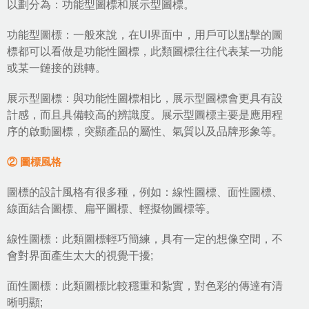
以劃分為：功能型圖標和展示型圖標。
功能型圖標：一般來說，在UI界面中，用戶可以點擊的圖
標都可以看做是功能性圖標，此類圖標往往代表某一功能
或某一鏈接的跳轉。
展示型圖標：與功能性圖標相比，展示型圖標會更具有設
計感，而且具備較高的辨識度。展示型圖標主要是應用程
序的啟動圖標，突顯產品的屬性、氣質以及品牌形象等。
② 圖標風格
圖標的
設計風格
有很多種，例如：線性圖標、面性圖標、
線面結合圖標、扁平圖標、輕擬物圖標等。
線性圖標：此類圖標輕巧簡練，具有一定的想像空間，不
會對界面產生太大的視覺干擾;
面性圖標：此類圖標比較穩重和紮實，對色彩的傳達有清
晰明顯;