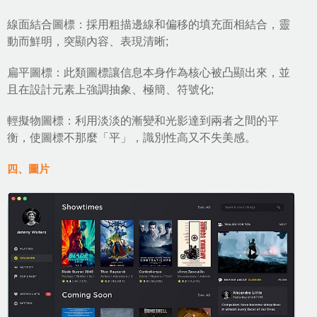
線面結合圖標：採用粗描邊線和偏移的填充面相結合，靈
動而鮮明，突顯內容、表現清晰;
扁平圖標：此類圖標讓信息本身作為核心被凸顯出來，並
且在設計元素上強調抽象、極簡、符號化;
輕擬物圖標：利用淡淡的漸變和光影達到兩者之間的平
衡，使圖標不那麼「平」，識別性高又不失美感。
四、圖片