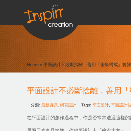
Home
»
平面設計不必斷捨離，善用「密集構成」將雜
平面設計不必斷捨離，善用「
分類:
最新資訊
,
網頁設計
Tags:
平面設計
,
平面設計
在
平面設計的
創作過程中，你是否常常遭遇這樣的
界面元素多且繁雜，你想要設計出「簡潔大方」、