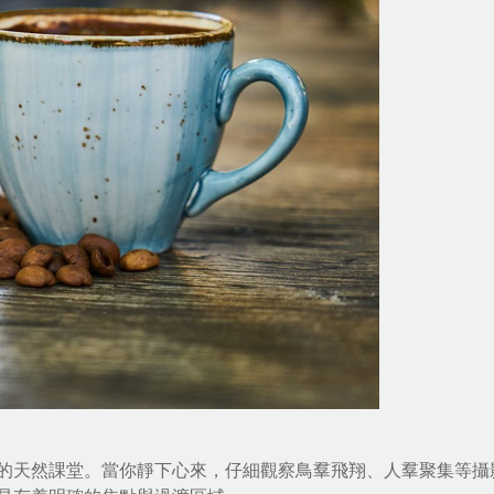
的天然課堂。當你靜下心來，仔細觀察鳥羣飛翔、人羣聚集等攝