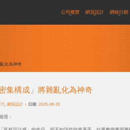
公司概覽
網頁設計
網絡行銷
亂化為神奇
密集構成」將雜亂化為神奇
技巧
,
網頁設計
日期:
2025-08-25
困境：
「富有設計感」的作品，卻不知該從何處著手，結果整個畫面雜