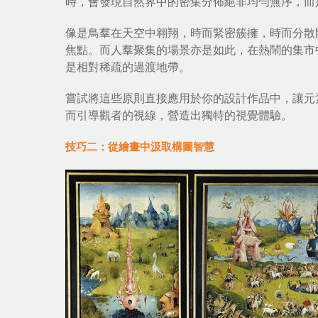
時，會發現自然界中的密集分佈絕非均勻無序，而
像是鳥羣在天空中翱翔，時而緊密簇擁，時而分散
焦點。而人羣聚集的場景亦是如此，在熱鬧的集市
是相對稀疏的過渡地帶。
嘗試將這些原則直接應用於你的設計作品中，讓元
而引導觀者的視線，營造出獨特的視覺體驗。
技巧二：從繪畫中汲取構圖智慧