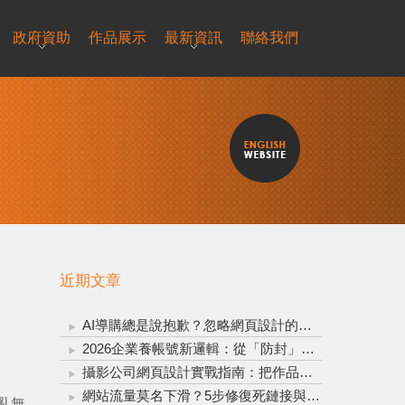
政府資助
作品展示
最新資訊
聯絡我們
近期文章
AI導購總是說抱歉？忽略網頁設計的重要性，再聰明的AI也救不了轉換率！
2026企業養帳號新邏輯：從「防封」升級為「信任資產投資」
攝影公司網頁設計實戰指南：把作品變成穩定接單的完整系統
網站流量莫名下滑？5步修復死鏈接與錨點文字，全方位拯救網站流量
亂無