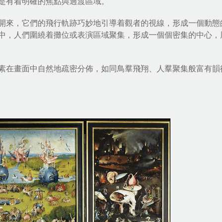
是有着明確的焦點與過渡區域。
開來，它們的飛行軌跡巧妙地引導着觀者的視線，形成一個動態
中，人們圍繞着攤位或表演區域聚集，形成一個個密集的中心，
素在畫面中自然地疏密分佈，如同鳥羣飛翔、人羣聚集般富有韻