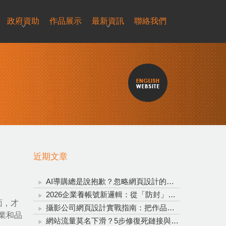
政府資助
作品展示
最新資訊
聯絡我們
近期文章
AI導購總是說抱歉？忽略網頁設計的重要性，再聰明的AI也救不了轉換率！
2026企業養帳號新邏輯：從「防封」升級為「信任資產投資」
面，才
攝影公司網頁設計實戰指南：把作品變成穩定接單的完整系統
業和品
網站流量莫名下滑？5步修復死鏈接與錨點文字，全方位拯救網站流量