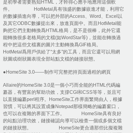
是初學者需要熟知HTML，才幹得心應手地應用這個軟
件。 HotMetal具有強盛的數據嵌進才能，利用它
的數據插進向導，可以把外部的Access、Word、Excel以
及其它ODBC數據提出來，放進頁面中。而且HotMetal能
夠把它們主動轉換爲HTML格局，是不是很棒，此外它還
能轉換很多老格局的文檔(如WordStar等)，並能在轉換過
程中把這些文檔裏的圖片主動轉換爲GIF格局。
HotMetal爲用戶供給了“太多”的工具，而且它還可以用網
狀圖或樹狀圖表現全部站點文檔的鏈接狀態。
●HomeSite 3.0——制作可完整把持頁面過程的網頁
Allaire的HomeSite 3.0是一個小巧而全能的HTML代碼編
纂器，有豐富的幫助功效，支撐CGI和CSS等等，並且可
以直接編纂perl程序。HomeSite工作界面繁簡由人，根據
習慣，可以將其設置成像Notepad那樣簡略的編纂窗口，
也可以在複雜的界面下工作。 HomeSite具有良好
的站點治理功效，鏈接確認向導可以檢查一個或多個文檔
的鏈接狀態。 HomeSite更合適那些比擬複雜