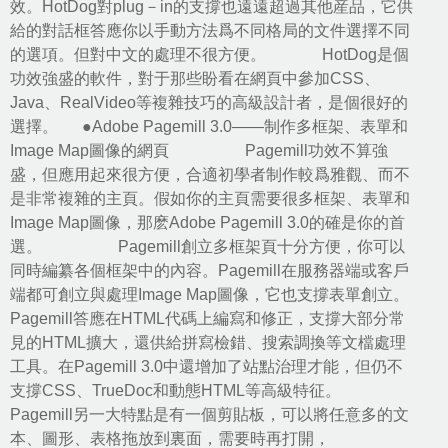
效。HotDog對plug－in的支撐也遠遠超過其他産品，它供
給的對話框答應你以手動方法爲不同格局的文件選擇不同
的選項。但對中文的處理不很方便。 HotDog是個
功效強盛的軟件，對于那些盼看在網頁中參加CSS、
Java、RealVideo等複雜技巧的高級設計者，是個很好的
選擇。 ●Adobe Pagemill 3.0——制作多框架、表單和
Image Map圖像的網頁 Pagemill功效不算強
盛，但應用起來很方便，合適初學者制作較爲雅觀、而不
是非常複雜的主頁。假如你的主頁需要很多框架、表單和
Image Map圖像，那麽Adobe Pagemill 3.0的確是你的首
選。 Pagemill創立多框架頁十分方便，你可以
同時編纂各個框架中的內容。Pagemill在服務器端或客戶
端都可創立與處理Image Map圖像，它也支撐表單創立。
Pagemill答應在HTML代碼上編寫和修正，支撐大部分常
見的HTML擴大，還供給拼寫檢錯、搜索調換等文檔處理
工具。在Pagemill 3.0中還增加了站點治理才能，但仍不
支撐CSS、TrueDoc和動態HTML等高級特征。
Pagemill另一大特點是有一個剪貼板，可以將任意多的文
本、圖形、表格拖放到裏面，需要時再打開，