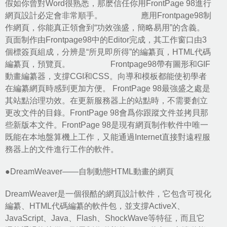
假如你曾對Word很熟悉，那麽信任你用FrontPage 98進行
網頁設計必定會非常順手。 應用Frontpage98制
作網頁，你能真正領會到“功效強盛，簡略易用”的含義。
頁面制作由Frontpage98中的Editor完成，其工作窗口由3
個標簽頁組成，分辨是“所見即所得”的編纂頁，HTML代碼
編纂頁，預覽頁。 Frontpage98帶有圖形和GIF
動畫編纂器，支撐CGI和CSS。向導和模板都能使初學者
在編纂網頁時感到更加方便。 FrontPage 98最強盛之處是
其站點治理功效。在更新服務器上的站點時，不需要創立
更改文件的目錄。FrontPage 98會爲你跟蹤文件並拷貝那
些新版本文件。FrontPage 98是現有網頁制作軟件中唯一
既能在本地盤算機上工作，又能通過Internet直接對遠程服
務器上的文件進行工作的軟件。
●DreamWeaver——自制動態HTML動畫的網頁
DreamWeaver是一個很酷的網頁設計軟件，它包含可視化
編纂、HTML代碼編纂的軟件包，並支撐ActiveX、
JavaScript、Java、Flash、ShockWave等特征，而且它