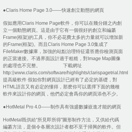
●Claris Home Page 3.0——快速創立動態的網頁
假如應用Claris Home Page軟件，你可以在幾分鍾之內創
立一個動態網頁。這是由于它有一個很好的創立和編纂
Frame(框架)的工具，你不必花費太多的力量就可以增加新
的Frame(框架)。而且Claris Home Page 3.0集成了
FileMaker數據庫，加強的站點治理特征還答應你檢測頁面
的正當連接。不過界面設計過于粗糙，對Image Map圖像
的處理也不完整。 下載網址
http:∥www.claris.com/software/highlights/clarispagetrial.html
提高級軟件 假如你對網頁設計已經有了必定的基礎，對
HTML語言又有必定的懂得，那麽你可以選擇下面的幾種
軟件來設計你的網頁，他們必定會爲你的網頁添色不少。
●HotMetal Pro 4.0——制作具有強盛數據嵌進才能的網頁
HotMetal既供給“所見即所得”圖形制作方法，又供給代碼
編纂方法，是個令各層次設計者都不至于掃興的軟件。但