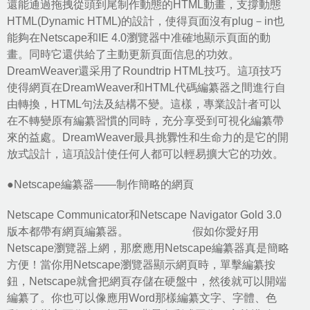
還能通過拖拽從頭到尾制作動態的HTML動畫，支撐動態
HTML(Dynamic HTML)的設計，使得頁面沒有plug－in也
能夠在Netscape和IE 4.0瀏覽器中准確地顯示頁面的動
畫。同時它還供給了主動更新頁面信息的功效。
DreamWeaver還采用了Roundtrip HTML技巧。這項技巧
使得網頁在DreamWeaver和HTML代碼編纂器之間進行自
由轉換，HTML句法及結構不變。這樣，專業設計者可以
在不轉變原有編纂習慣的同時，充分享受到可視化編纂帶
來的益處。DreamWeaver最具挑釁性和生命力的是它的開
放式設計，這項設計使任何人都可以輕易擴大它的功效。
●Netscape編纂器——制作簡略的網頁
Netscape Communicator和Netscape Navigator Gold 3.0
版本都帶有網頁編纂器。 假如你愛好用
Netscape瀏覽器上網，那麽應用Netscape編纂器真是簡略
方便！當你用Netscape瀏覽器顯示網頁時，單擊編纂按
鈕，Netscape就會把網頁存儲在硬盤中，然後就可以開端
編纂了。你也可以像應用Word那樣編纂文字、字體、色