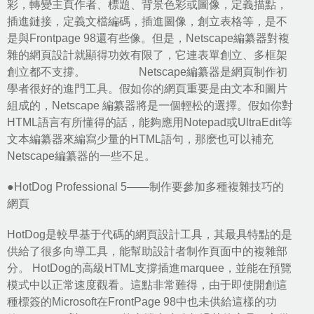
彩，轉變主頁作者、標題、背景色彩或圖像，定義描點，
插進鏈接，定義文檔編碼，插進圖像，創立表格等，是不
是與Frontpage 98還有些像。但是，Netscape編纂器對複
雜的網頁設計就顯得功效有限了，它連表單創立、多框架
創立都不支撐。 Netscape編纂器是網頁制作初
學者很好的進門工具。假如你的網頁重要是由文本和圖片
組成的，Netscape 編纂器將是一個輕松的選擇。假如你對
HTML語言有所懂得的話，能夠應用Notepad或UltraEdit等
文本編纂器來編寫少量的HTML語句，那麽也可以補充
Netscape編纂器的一些不足。
●HotDog Professional 5——制作要參加多種複雜技巧的
網頁
HotDog是較早基于代碼的網頁設計工具，其最具特點的是
供給了很多向導工具，能幫助設計者制作頁面中的複雜部
分。 HotDog的高級HTML支撐插進marquee，並能在預覽
模式中以正常速度觀看。這點非常難得，由于即使開創這
種標簽的Microsoft在FrontPage 98中也未供給這樣的功