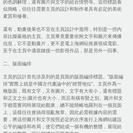
的色調解理，還有圖片與文字的組合情勢等。這些標題看
似簡略，但往往需要主頁的設計和制作者具有必定的美術
素質和修養。
還有，動畫後果也不宜在主頁設計中濫用，特別是一些內
容比擬嚴格的主頁。主頁畢竟重要依附文字和圖片來傳播
信息，它不是動畫片，更不是電上海網站推廣視或電影。
至于在主頁中適當鏈接一些影視作品，那是另外一回事。
二、版面編排
主頁的設計首先涉及到的是頁面的版面編排標題。”版面編
排”實際上就是中國古代畫論中的”經營地位”。主頁作爲一
種版面，既有文字，又有圖片。文字有大有小，還有標題
和正文之分;圖片也有大小，而且有橫有豎之別。圖片和文
字都需要同時展現給觀衆，總不能簡略地羅列在一個頁面
上，這樣往往會搞得混亂無章。因此必需根據內容的需
要，將這些圖片和文字按照必定的次序進行上海網站建設
公平的編排和布局，使它們組成一個有機的整體，展現給