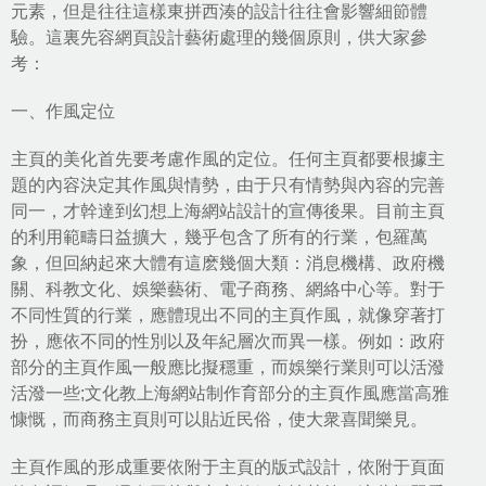
元素，但是往往這樣東拼西湊的設計往往會影響細節體
驗。這裏先容網頁設計藝術處理的幾個原則，供大家參
考：
一、作風定位
主頁的美化首先要考慮作風的定位。任何主頁都要根據主
題的內容決定其作風與情勢，由于只有情勢與內容的完善
同一，才幹達到幻想上海網站設計的宣傳後果。目前主頁
的利用範疇日益擴大，幾乎包含了所有的行業，包羅萬
象，但回納起來大體有這麽幾個大類：消息機構、政府機
關、科教文化、娛樂藝術、電子商務、網絡中心等。對于
不同性質的行業，應體現出不同的主頁作風，就像穿著打
扮，應依不同的性別以及年紀層次而異一樣。例如：政府
部分的主頁作風一般應比擬穩重，而娛樂行業則可以活潑
活潑一些;文化教上海網站制作育部分的主頁作風應當高雅
慷慨，而商務主頁則可以貼近民俗，使大衆喜聞樂見。
主頁作風的形成重要依附于主頁的版式設計，依附于頁面