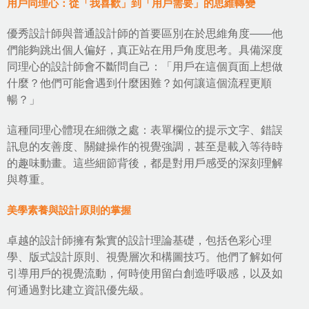
用戶同理心：從「我喜歡」到「用戶需要」的思維轉變
優秀設計師與普通設計師的首要區別在於思維角度——他
們能夠跳出個人偏好，真正站在用戶角度思考。具備深度
同理心的設計師會不斷問自己：「用戶在這個頁面上想做
什麼？他們可能會遇到什麼困難？如何讓這個流程更順
暢？」
這種同理心體現在細微之處：表單欄位的提示文字、錯誤
訊息的友善度、關鍵操作的視覺強調，甚至是載入等待時
的趣味動畫。這些細節背後，都是對用戶感受的深刻理解
與尊重。
美學素養與設計原則的掌握
卓越的設計師擁有紮實的設計理論基礎，包括色彩心理
學、
版式設計原則
、視覺層次和構圖技巧。他們了解如何
引導用戶的視覺流動，何時使用留白創造呼吸感，以及如
何通過對比建立資訊優先級。