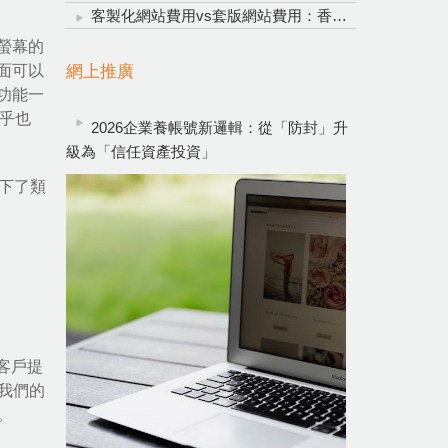
客製化網站費用vs套版網站費用：香港企業網頁設計明智投資指南
螢幕的
網上推廣
面可以
功能一
似乎也
2026企業養帳號新邏輯：從「防封」升
級為「信任資產投資」
也下了類
爲客戶提
我們的
。