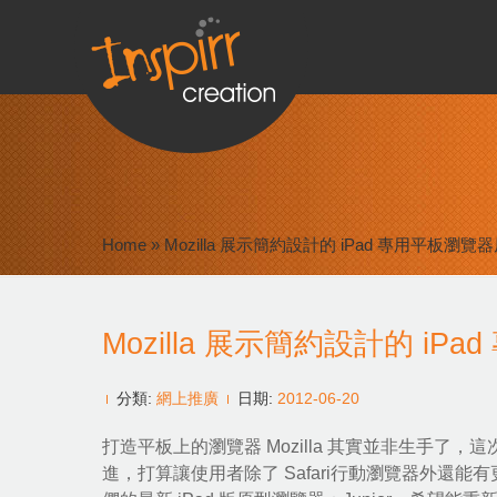
Home
»
Mozilla 展示簡約設計的 iPad 專用平板瀏覽器
Mozilla 展示簡約設計的 iP
分類:
網上推廣
日期:
2012-06-20
打造平板上的瀏覽器
Mozilla
其實
並非生手
了，這次
進，打算讓使用者除了
Safari
行動瀏覽器外還能有