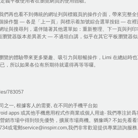
重新定義平板使用者在瀏覽網頁的使用體驗。
我們再也看不到傳統的網址列與標籤頁的操作介面，帶來完整全
操作盤 — 各是「上一頁」與標示着加號綜合選單按鈕 — 在裡
網址與搜尋列，還伴隨著其他選單如：重新整理、下一頁與列印
面瀏覽器
版本差異甚大 — 不過坦白講，似乎在其它平板瀏覽器
覽的體驗帶來更多樂趣、吸引力與順暢操作，Limi 在總結時
階段而已，所以如果各位有所期待就還得再等等囉。
icles/783057
之一, 根據客人的需要, 在不同的手機平台如
, android apps 或其他手機應用程式作商業或個人用途‧ 我們專注於
營銷市場中得到領先優勢，擴展市場商機。猶豫嗎? 不如先看看
99734或電郵
service@inspirr.com
,我們非常歡迎提供專業諮詢服務