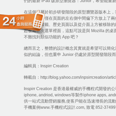
們的最新
iPad
版原型瀏覽器：Junior，希望能
在這個還屬於初步研發階段的原型瀏覽器版本上，
使用體驗，僅在頁面的左右側中間偏下方放上了兩個
找到最愛書籤、歷史頁面以及從介面上方被移除的
起被藏在次選單裡面，這點可說是與 Mozilla 的
桌
不難找到類似功能的 App 吧？
總而言之，整體的設計概念其實就是希望可以簡化瀏
似的結論，但也重申 Junior 仍處於原型開發
編輯員：Inspirr Creation
轉載自：
http://blog.yahoo.com/inpsirrcreation/art
Inspirr Creation
是香港最權威的手機程式開發的公司
iphone
,
andriod
,
windows
等製作iphone apps
供一站式流動營銷服務,使客戶能在迅速增長的流動
手機案例
www.手機程式設計
.com
, 致電 852-374