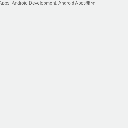
 Apps
,
Android Development
,
Android Apps
開發