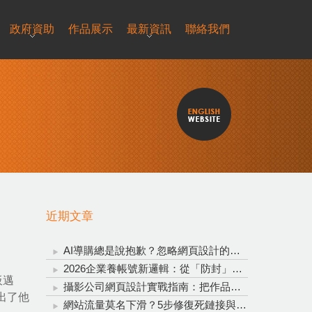
政府資助
作品展示
最新資訊
聯絡我們
近期文章
AI導購總是說抱歉？忽略網頁設計的重要性，再聰明的AI也救不了轉換率！
2026企業養帳號新邏輯：從「防封」升級為「信任資產投資」
板邁
攝影公司網頁設計實戰指南：把作品變成穩定接單的完整系統
出了他
網站流量莫名下滑？5步修復死鏈接與錨點文字，全方位拯救網站流量