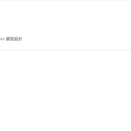
rr 網頁設計