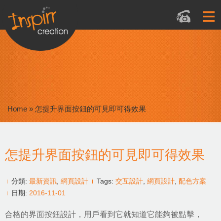
Home
»
怎提升界面按鈕的可見即可得效果
怎提升界面按鈕的可見即可得效果
分類:
最新資訊
,
網頁設計
Tags:
交互設計
,
網頁設計
,
配色方案
日期:
2016-11-01
合格的界面按鈕設計，用戶看到它就知道它能夠被點擊，