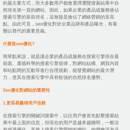
的最主要方式，而大多數用戶都會選擇瀏覽搜索結果中自
然排名第一頁的網站。因此，如果企業的產品或服務搶佔
搜索引擎的靠前排名，這無疑是搶佔了網絡營銷的至高
點。由此可見，
seo優化
對於企業品牌和產品曝光，有着
難以替代的重要意義。
什麼是seo優化?
簡單點來說，就是讓企業的產品或服務在搜索引擎排在最
前面。遵循科學的
搜索引擎規律
，對網站結構、網頁內容
和站點間的互動等進行合理規劃，能發覺網站的最大潛
力，使其在搜索引擎中具有較強的自然排名優勢。
Seo優化對網站的重要性
1.更容易贏得用戶信賴
在搜索引擎的
關鍵詞搜索
中，以往用戶會首先點擊搜索結
果中最上面的信息，但現在的用戶是越來越聰明，一般沒
有經過優化，直接上搜索引擎營銷的網站，他們會認為這