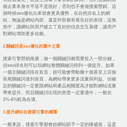
個企業本身水平並不是很好，否則也不會做搜索營銷。這
個時候seo優化出來就會更具優勢，在自然排名上的網
站，無論是網站內部，還是外部都有着良好的表現，這無
形中，讓網站與用戶建立了良好的信息交互基礎，讓用戶
對網站增加更多信賴。
2.關鍵詞是seo優化的重中之重
搜索引擎營銷推廣
，做一個關鍵詞都需要投入一部分錢，
但seo排名則可以領網站整體關鍵詞得到一個提升。如果
一個主關鍵詞排在首頁，很可能會帶動幾十個甚至上百個
長尾關鍵詞達到首頁，為網站帶來更多流量與利益。但確
定的關鍵詞一定要跟網站和產品相關度高才能對網站流量
帶來提升。而且關鍵詞出現的密度一定要適中，一般在
3%-6%較為合適。
3.提升網站在搜索引擎的權重
一般來說，搜索引擎都會給網站賦予一定的權威值，這是