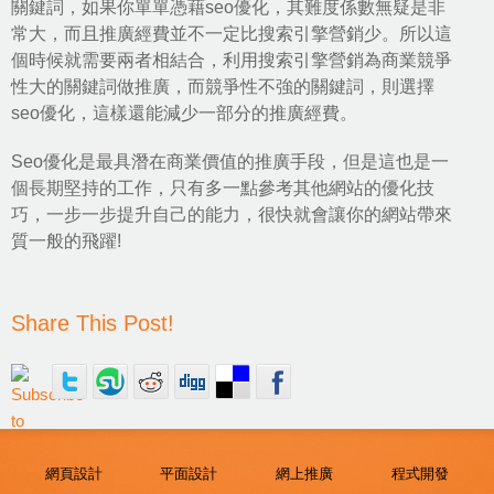
關鍵詞，如果你單單憑藉seo優化，其難度係數無疑是非
常大，而且推廣經費並不一定比搜索引擎營銷少。所以這
個時候就需要兩者相結合，利用搜索引擎營銷為商業競爭
性大的關鍵詞做推廣，而競爭性不強的關鍵詞，則選擇
seo優化，這樣還能減少一部分的推廣經費。
Seo優化是最具潛在商業價值的推廣手段，但是這也是一
個長期堅持的工作，只有多一點參考其他網站的優化技
巧，一步一步提升自己的能力，很快就會讓你的網站帶來
質一般的飛躍!
Share This Post!
網頁設計
平面設計
網上推廣
程式開發