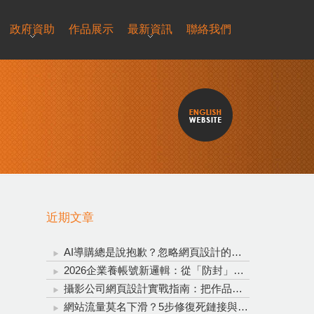
政府資助
作品展示
最新資訊
聯絡我們
近期文章
AI導購總是說抱歉？忽略網頁設計的重要性，再聰明的AI也救不了轉換率！
2026企業養帳號新邏輯：從「防封」升級為「信任資產投資」
攝影公司網頁設計實戰指南：把作品變成穩定接單的完整系統
網站流量莫名下滑？5步修復死鏈接與錨點文字，全方位拯救網站流量