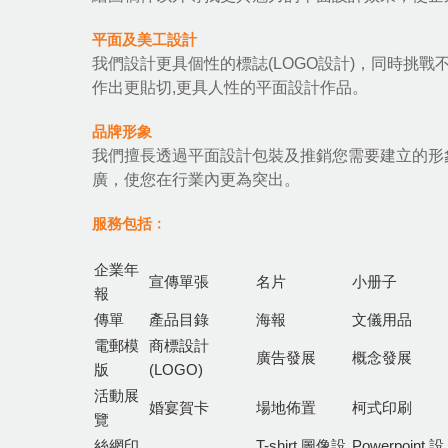
平面及美工設計
我們設計更具個性的標誌(LOGO設計)，同時挑
作出更貼切,更具人性的平面設計作品。
品牌形象
我們擅長透過平面設計包裝及推銷您需要建立的形
廣，使您在行業內更為突出。
服務包括﹕
企業年
宣傳單張
名片
小册子
報
傳單
產品目錄
海報
文儀用品
電郵模
商標設計
廣告發展
概念發展
版
(LOGO)
活動展
婚宴賀卡
場地佈置
柯式印刷
覽
絲網印
T-shirt 圖像設
Powerpoint 設