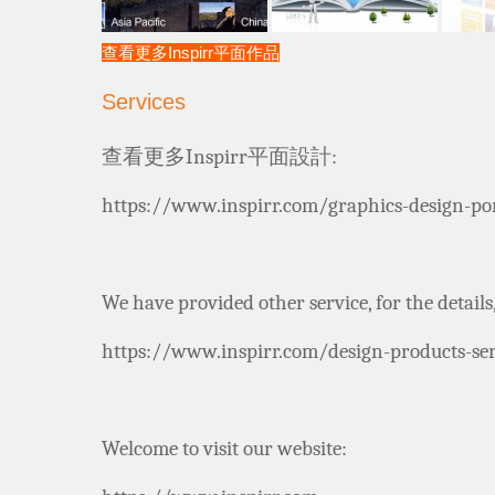
查看更多Inspirr平面作品
Services
查看更多
平面設計
Inspirr
:
https://www.inspirr.com/graphics-design-por
We have provided other service, for the details,
https://www.inspirr.com/design-products-ser
Welcome to visit our website: