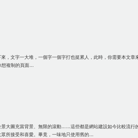
，文字一大堆，一個字一個字打也挺累人，此時，你需要本文章來解決你的
開你想複制的頁面…
全景大圖充當背景、無限的滾動……這些都是網站建設如今比較流行
大眾所接受和喜愛。畢竟，一味地只使用舊的…