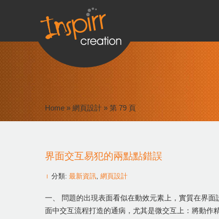
Home
»
網頁設計
»
第 79 頁
界面交互易犯的兩點點錯誤
分類:
最新資訊
,
網頁設計
一、 問題的出現表面看似在動效元素上，實質在界面
面中交互流程打造的通病，尤其是微交互上：將動作