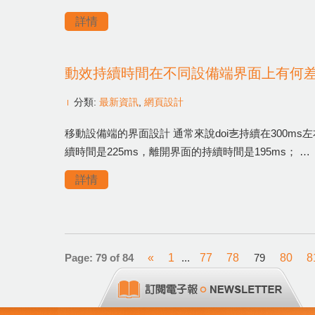
詳情
動效持續時間在不同設備端界面上有何
分類:
最新資訊
,
網頁設計
移動設備端的界面設計 通常來說doi㐊持續在300m
續時間是225ms，離開界面的持續時間是195ms； …
詳情
Page: 79 of 84
«
1
...
77
78
79
80
8