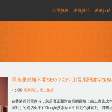
公司概覽
網頁設計
網絡行銷
電商運營離不開SEO？如何用長尾關鍵字策
分類:
最新資訊
,
網上推廣
在香港經營電商時，您是否正面對這樣的困境：線上廣告成本
爭對手的網店似乎在Google搜索結果中長期佔據前列，穩