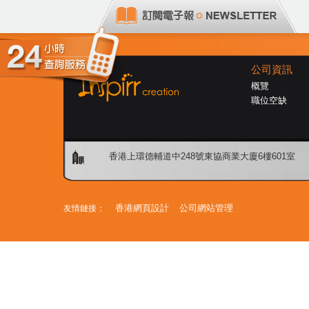
公司資訊
概覽
職位空缺
香港上環德輔道中248號東協商業大廈6樓601室
香港網頁設計
公司網站管理
友情鏈接：