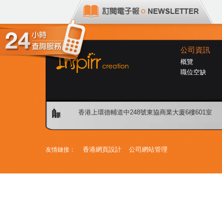
公司資訊
概覽
職位空缺
香港上環德輔道中248號東協商業大廈6樓601室
香港網頁設計
公司網站管理
友情鏈接：