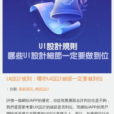
UI設計規則：哪些UI設計細節一定要做到位
分類:
最新資訊
,
網頁設計
評價一個網站/APP的優劣，但從視覺層面去評判往往是不夠，
我們還需要考量UX設計的細節是否到位。而網站/APP的用戶
體驗就是建立在堅實的UI設計基礎之上。所以，如果想設計出