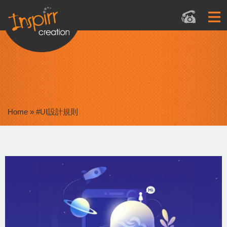
Home
»
#UI設計規則