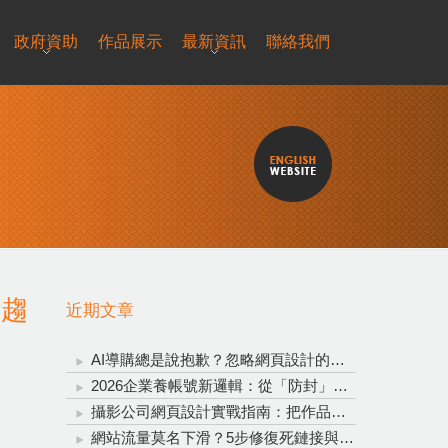
政府資助
作品展示
最新資訊
聯絡我們
計趨
近期文章
AI導購總是說抱歉？忽略網頁設計的重要性，再聰明的AI也救不了轉換率！
2026企業養帳號新邏輯：從「防封」升級為「信任資產投資」
攝影公司網頁設計實戰指南：把作品變成穩定接單的完整系統
網站流量莫名下滑？5步修復死鏈接與錨點文字，全方位拯救網站流量