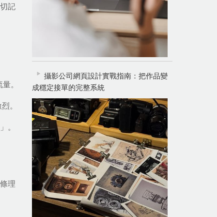
時切記
攝影公司網頁設計實戰指南：把作品變
流量。
成穩定接單的完整系統
激烈。
錢」。
、條理