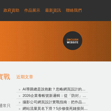
政府資助
作品展示
最新資訊
聯絡我們
實戰
近期文章
AI導購總是說抱歉？忽略網頁設計的重要性，再聰明的AI也救不了轉換率！
2026企業養帳號新邏輯：從「防封」升級為「信任資產投資」
攝影公司網頁設計實戰指南：把作品變成穩定接單的完整系統
通常只
網站流量莫名下滑？5步修復死鏈接與錨點文字，全方位拯救網站流量