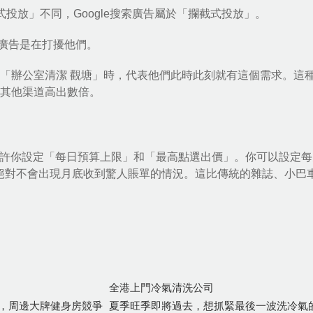
廣播式投放」不同，
Google搜索廣告
屬於「攔截式投放」。
廣告是在打擾他們。
」或「辦公室清潔 觀塘」時，代表他們此時此刻就有這個需求。這
比其他渠道高出數倍。
ds允許你設定「每日預算上限」和「最高點選出價」。你可以設定
，絕對不會出現月底收到驚人賬單的情況。這比傳統的雜誌、小巴
全港上門冷氣清洗公司
，周邊大牌健身房競爭
夏季旺季即將過去，想抓緊最後一波洗冷氣