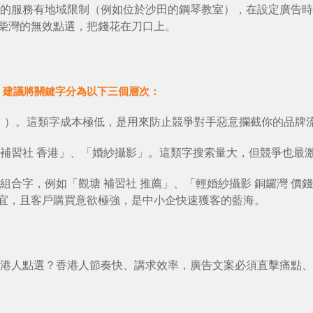
你的服務有地域限制（例如位於沙田的鋼琴教室），在設定廣告
柴灣的無效點選，把錢花在刀口上。
，建議將關鍵字分為以下三個層次：
」）。這類字成本極低，是用來防止競爭對手惡意攔截你的品牌
補習社 香港」、「婚紗攝影」。這類字搜索量大，但競爭也最
組合字，例如「觀塘 補習社 推薦」、「輕婚紗攝影 銅鑼灣 價
宜，且客戶購買意欲極強，是中小企快速獲客的藍海。
吸引港人點選？香港人節奏快、講求效率，廣告文案必須直擊痛點