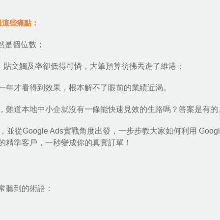
過這些痛點：
然是個位數；
費越來越貴，貼文觸及率卻低得可憐，大筆預算彷彿丟進了維港；
一年才看得到效果，根本解不了眼前的業績近渴。
，難道本地中小企就沒有一條能快速見效的生路嗎？答案是有的
，並從
Google Ads實戰
角度出發，一步步教大家如何利用 Google
的精準客戶，一秒變成你的真實訂單！
常聽到的術語：