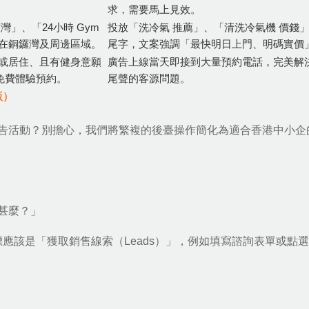
求，需要馬上見效。
灣」、「24小時 Gym
投放「洗冷氣 推薦」、「清洗冷氣機 價錢
在銅鑼灣及周邊區域。
尾字，文案強調「最快明日上門、明碼實價
或居住、且有健身意願
廣告上線當天即接到大量預約電話，完美解
免費體驗預約。
尾聲的客源問題。
版）
告活動？別擔心，我們將繁複的後臺操作簡化為適合香港中小企
甚麼？」
標應該是「獲取銷售線索（Leads）」，例如填寫諮詢表單或點選