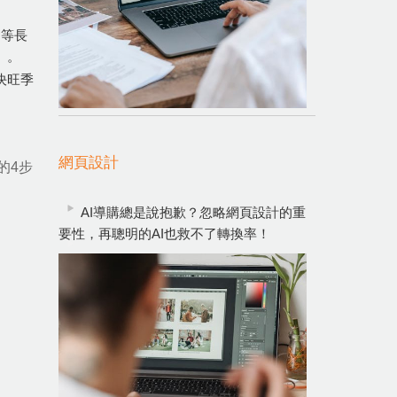
」等長
」。
決旺季
網頁設計
的4步
AI導購總是說抱歉？忽略網頁設計的重
要性，再聰明的AI也救不了轉換率！