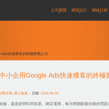
公司概覽
網頁設計
網絡行銷
e Ads快速獲客的終極實戰心法
小企用Google Ads快速獲客的終極
C點擊宣傳
,
網上推廣
日期:
2026-06-03
維修，還是經營B2B貿易、網店電商，每天睜開眼最頭痛的問題