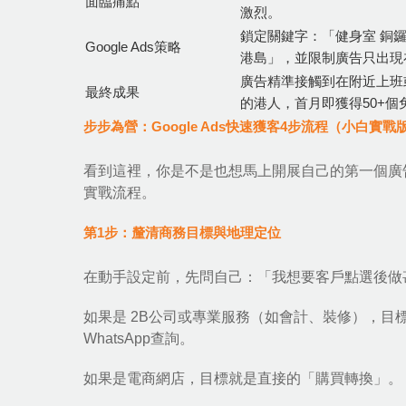
面臨痛點
激烈。
鎖定關鍵字：「健身室 銅鑼
Google Ads策略
港島」，並限制廣告只出現
廣告精準接觸到在附近上班
最終成果
的港人，首月即獲得50+個
步步為營：Google Ads快速獲客4步流程（小白實戰
看到這裡，你是不是也想馬上開展自己的第一個廣
實戰流程。
第1步：釐清商務目標與地理定位
在動手設定前，先問自己：「我想要客戶點選後做
如果是 2B公司或專業服務（如會計、裝修），目
WhatsApp查詢。
如果是電商網店，目標就是直接的「購買轉換」。