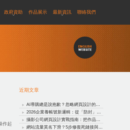
政府資助
作品展示
最新資訊
聯絡我們
近期文章
AI導購總是說抱歉？忽略網頁設計的重要性，再聰明的AI也救不了轉換率！
2026企業養帳號新邏輯：從「防封」升級為「信任資產投資」
攝影公司網頁設計實戰指南：把作品變成穩定接單的完整系統
操作起
網站流量莫名下滑？5步修復死鏈接與錨點文字，全方位拯救網站流量