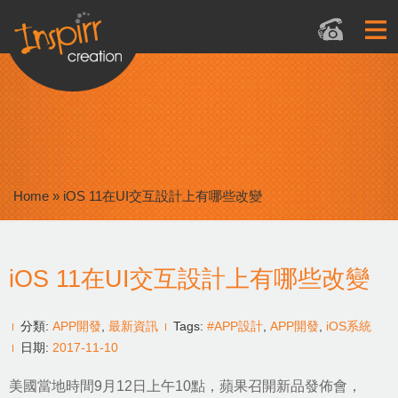
Home
»
iOS 11在UI交互設計上有哪些改變
iOS 11在UI交互設計上有哪些改變
分類:
APP開發
,
最新資訊
Tags:
#APP設計
,
APP開發
,
iOS系統
日期:
2017-11-10
美國當地時間9月12日上午10點，蘋果召開新品發佈會，