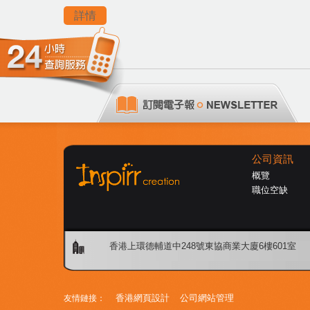
詳情
公司資訊
概覽
職位空缺
香港上環德輔道中248號東協商業大廈6樓601室
香港網頁設計
公司網站管理
友情鏈接：