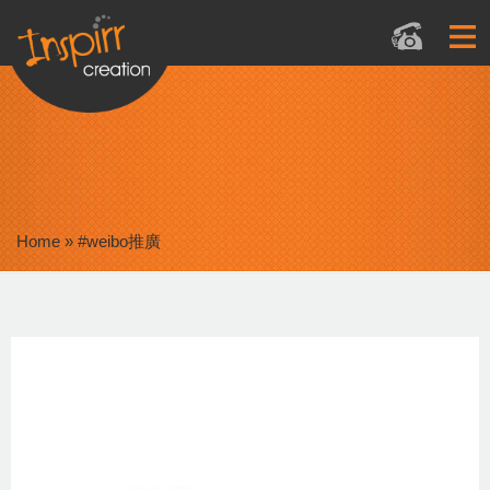
Home
»
#weibo推廣