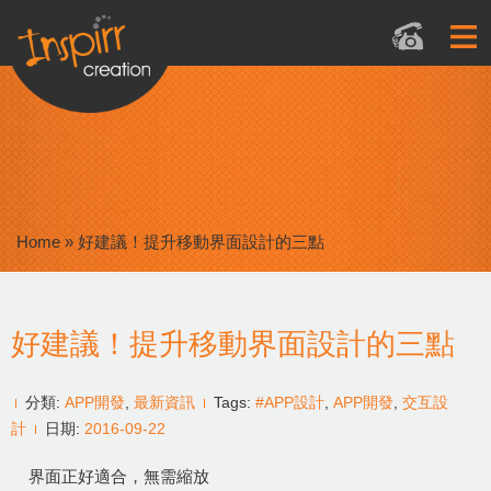
Home
»
好建議！提升移動界面設計的三點
好建議！提升移動界面設計的三點
分類:
APP開發
,
最新資訊
Tags:
#APP設計
,
APP開發
,
交互設
計
日期:
2016-09-22
界面正好適合，無需縮放